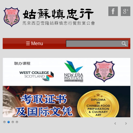
Search
☰ Menu
for: