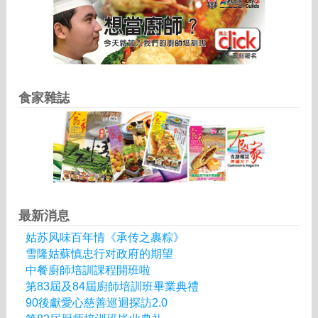
食家雜誌
最新消息
姑苏风味百年情《承传之裹粽》
雪隆姑蘇慎忠行对政府的期望
中餐廚師培訓課程開班啦
第83屆及84屆廚師培訓班畢業典禮
90後獻愛心慈善巡迴探訪2.0