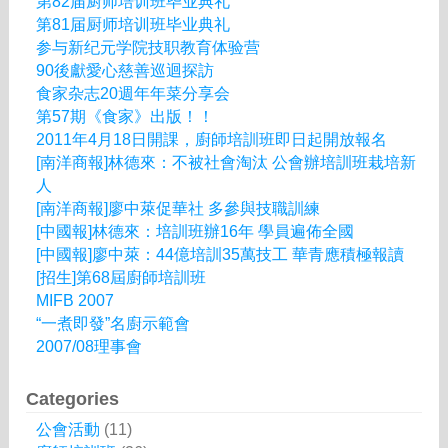
第82届厨师培训班毕业典礼
第81届厨师培训班毕业典礼
参与新纪元学院技职教育体验营
90後獻愛心慈善巡迴探訪
食家杂志20週年年菜分享会
第57期《食家》出版！！
2011年4月18日開課，廚師培訓班即日起開放報名
[南洋商報]林德來：不被社會淘汰 公會辦培訓班栽培新
人
[南洋商報]廖中萊促華社 多參與技職訓練
[中國報]林德來：培訓班辦16年 學員遍佈全國
[中國報]廖中萊：44億培訓35萬技工 華青應積極報讀
[招生]第68屆廚師培訓班
MIFB 2007
“一煮即發”名廚示範會
2007/08理事會
Categories
公會活動
(11)