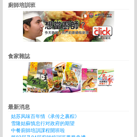
廚師培訓班
食家雜誌
最新消息
姑苏风味百年情《承传之裹粽》
雪隆姑蘇慎忠行对政府的期望
中餐廚師培訓課程開班啦