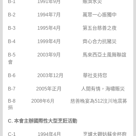
B-1
1991
年
9
月
賑濟水災
B-2
1994
年
7
月
萬眾一心振獨中
B-3
1995
年
4
月
第五台慈善之夜
B-4
1999
年
4
月
齊心合力抗豬災
B-5
2003
年
9
月
馬來西亞土風舞聯誼
會
B-6
2003
年
12
月
華社支持您
B-7
2005
年正月
人間有情，海嘯賑災
B-8 2008年6月 慈善晚宴為512汶川地震募
捐
C.
本會主辦國際性大型烹飪活動
C-1
1994
年
4
月
烹爐大觀姑蘇金杯廚