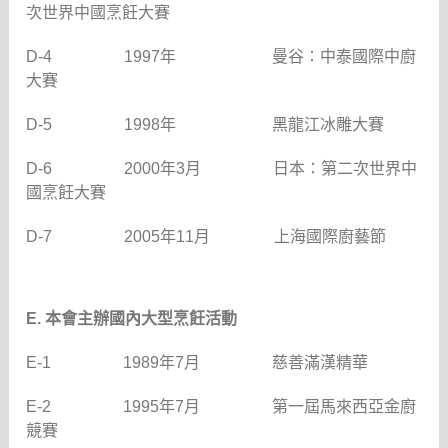
次世界中國烹飪大賽
D-4
1997
年
曼谷：中泰國際中廚
大賽
D-5
1998
年
黑龍江冰雕大賽
D-6
2000
年
3
月
日本：第二次世界中
國烹飪大賽
D-7
2005
年
11
月
上海國際廚藝節
E.
本會主辦國內大型烹飪活動
E-1
1989
年
7
月
慈善滿漢精華
E-2
1995
年
7
月
第一屆馬來西亞金廚
競賽