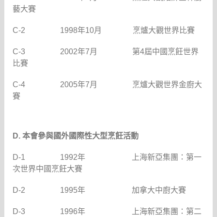
藝大賽
C-2
1998
年
10
月
烹爐大觀世界比賽
C-3
2002
年
7
月
第
4
屆中國烹飪世界
比賽
C-4
2005
年
7
月
烹爐大觀世界金廚大
賽
D.
本會參與國外國際性大型烹飪活動
D-1
1992
年
上海新亞集團：第一
次世界中國烹飪大賽
D-2
1995
年
加拿大中廚大賽
D-3
1996
年
上海新亞集團：第二