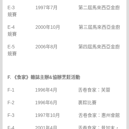
E-3
1997
年
7
月
第二屆馬來西亞金廚
競賽
E-4
2000
年
10
月
第三屆馬來西亞金廚
競賽
E-5
2006
年
8
月
第四屆馬來西亞金廚
競賽
F.
《食家》雜誌主辦
&
協辦烹飪活動
F-1
1996
年
4
月
舌卷食家：芙蓉
F-2
1996
年
6
月
裹粽比賽
F-3
1997
年
10
月
舌卷食家：惠州會館
F-4
2001
年
4
月
舌卷食家：昔加末，