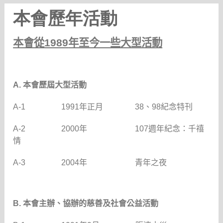
本會歷年活動
本會從
1989
年至今一些大型活動
A.
本會歷屆大型活動
A-1
1991
年正月
38
、
98
紀念特刊
A-2
2000
年
107
週年紀念：千禧
情
A-3
2004
年
青年之夜
B.
本會主辦、協辦的慈善及社會公益活動