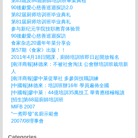
第83屆及84屆廚師培訓班畢業典禮
90後獻愛心慈善巡迴探訪2.0
第82届厨师培训班毕业典礼
第81届厨师培训班毕业典礼
参与新纪元学院技职教育体验营
90後獻愛心慈善巡迴探訪
食家杂志20週年年菜分享会
第57期《食家》出版！！
2011年4月18日開課，廚師培訓班即日起開放報名
[南洋商報]林德來：不被社會淘汰 公會辦培訓班栽培新
人
[南洋商報]廖中萊促華社 多參與技職訓練
[中國報]林德來：培訓班辦16年 學員遍佈全國
[中國報]廖中萊：44億培訓35萬技工 華青應積極報讀
[招生]第68屆廚師培訓班
MIFB 2007
“一煮即發”名廚示範會
2007/08理事會
Categories