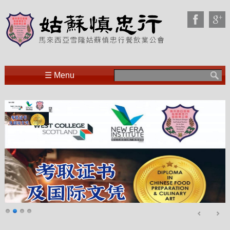
Search
☰ Menu
for: