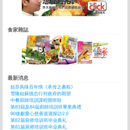
食家雜誌
最新消息
姑苏风味百年情《承传之裹粽》
雪隆姑蘇慎忠行对政府的期望
中餐廚師培訓課程開班啦
第83屆及84屆廚師培訓班畢業典禮
90後獻愛心慈善巡迴探訪2.0
第82届厨师培训班毕业典礼
第81届厨师培训班毕业典礼