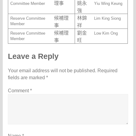
理事
姚永
Committee Member
Yiu Wing Keung
強
候補理
林錦
Reserve Committee
Lim King Siong
Member
事
祥
候補理
劉金
Reserve Committee
Low Kim Ong
Member
事
旺
Leave a Reply
Your email address will not be published.
Required
fields are marked
*
Comment
*
Name
*