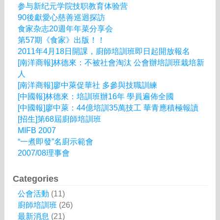
参与新纪元学院技职教育体验营
90後獻愛心慈善巡迴探訪
食家杂志20週年年菜分享会
第57期《食家》出版！！
2011年4月18日開課，廚師培訓班即日起開放報名
[南洋商報]林德來：不被社會淘汰 公會辦培訓班栽培新
人
[南洋商報]廖中萊促華社 多參與技職訓練
[中國報]林德來：培訓班辦16年 學員遍佈全國
[中國報]廖中萊：44億培訓35萬技工 華青應積極報讀
[招生]第68屆廚師培訓班
MIFB 2007
“一煮即發”名廚示範會
2007/08理事會
Categories
公會活動
(11)
廚師培訓班
(26)
最新消息
(21)