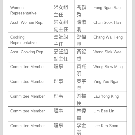
婦女組
馮顏
Women
Fong Ngan Sau
Representative
主任
秀
婦女組
陳淑
Asst. Women Rep.
Chan Sook Han
副主任
嫻
烹飪組
鄭偉
Cooking
Chang Wai Heng
Representative
主任
興
烹飪組
黃錫
Asst. Cooking Rep.
Wong Siak Wee
副主任
威
理事
黃兆
Committee Member
Wong Siew Ming
明
理事
英宇
Committee Member
Ying Yee Ngai
榮
理事
劉揚
Committee Member
Lau Yong King
梗
理事
林偉
Committee Member
Lim Bee Lin
靈
理事
李金
Committee Member
Lee Kim Soon
潠