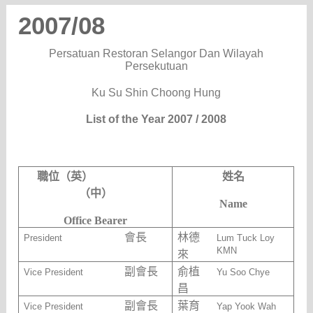
2007/08
Persatuan Restoran Selangor Dan Wilayah
Persekutuan
Ku Su Shin Choong Hung
List of the Year 2007 / 2008
職位（英）
姓名
（中）
Name
Office Bearer
會長
林德
President
Lum Tuck Loy
KMN
來
副會長
俞植
Vice President
Yu Soo Chye
昌
副會長
葉育
Vice President
Yap Yook Wah