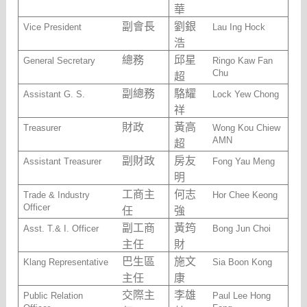
華
副會長
劉銀
Vice President
Lau Ing Hock
浩
總務
邱星
General Secretary
Ringo Kaw Fan
Chu
超
副總務
駱耀
Assistant G. S.
Lock Yew Chong
祥
財政
黃高
Treasurer
Wong Kou Chiew
AMN
超
副財政
房友
Assistant Treasurer
Fong Yau Meng
明
工商主
何志
Trade & Industry
Hor Chee Keong
Officer
任
強
副工商
黃筠
Asst. T.& I. Officer
Bong Jun Choi
主任
財
巴生區
施文
Klang Representative
Sia Boon Kong
主任
康
交際主
李雄
Public Relation
Paul Lee Hong