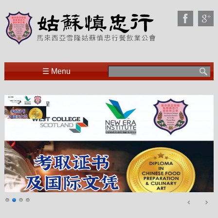
Search
☰ Menu
for: