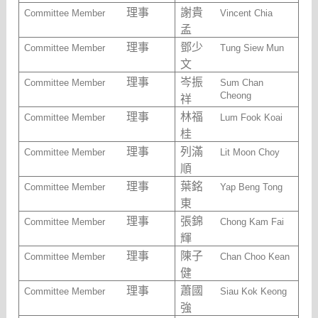
理事
謝貴
Committee Member
Vincent Chia
孟
理事
鄧少
Committee Member
Tung Siew Mun
文
理事
岑振
Committee Member
Sum Chan
Cheong
祥
理事
林福
Committee Member
Lum Fook Koai
桂
理事
列滿
Committee Member
Lit Moon Choy
順
理事
葉銘
Committee Member
Yap Beng Tong
東
理事
張錦
Committee Member
Chong Kam Fai
輝
理事
陳子
Committee Member
Chan Choo Kean
健
理事
蕭國
Committee Member
Siau Kok Keong
強